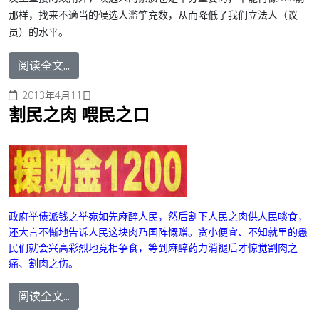
那样，找来不適当的候选人滥竽充数，从而降低了我们立法人（议
员）的水平。
阅读全文...
2013年4月11日
割民之肉 喂民之口
政府举债派钱之举宛如先麻醉人民，然后割下人民之肉供人民啖食，
还大言不惭地告诉人民这块肉乃国阵慨赠。贪小便宜、不知就里的愚
民们就会兴高彩烈地竞相争食，等到麻醉药力消褪后才惊觉割肉之
痛、割肉之伤。
阅读全文...