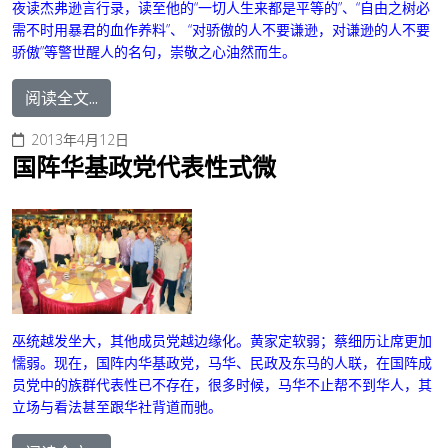
夜读杰弗逊言行录，读至他的“一切人生来都是平等的”、“自由之树必
需不时用暴君的血作养料”、 “对骄傲的人不要谦逊，对谦逊的人不要
骄傲”等警世醒人的名句，崇敬之心油然而生。
阅读全文...
2013年4月12日
国阵华基政党代表性式微
巫统越发坐大，其他成员党越边缘化。黄家定软弱；蔡细历让席更加
懦弱。现在，国阵内华基政党，马华、民政及东马的人联，在国阵成
员党中的族群代表性已不存在，很多时候，马华不止帮不到华人，其
立场与看法甚至跟华社背道而驰。