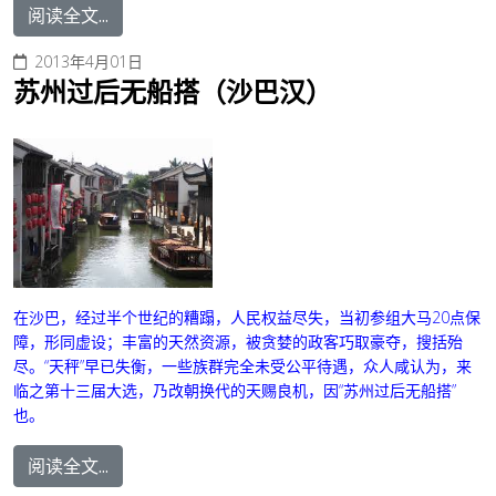
阅读全文...
2013年4月01日
苏州过后无船搭（沙巴汉）
在沙巴，经过半个世纪的糟蹋，人民权益尽失，当初参组大马20点保
障，形同虚设；丰富的天然资源，被贪婪的政客巧取豪夺，搜括殆
尽。“天秤”早已失衡，一些族群完全未受公平待遇，众人咸认为，来
临之第十三届大选，乃改朝换代的天赐良机，因“苏州过后无船搭”
也。
阅读全文...