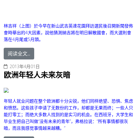
林吉祥
（上图）於今早在新山武吉英達花園拜訪選民後召開新聞發佈
會時舉出的4大因素，說他猜測納吉將在明日解散國會，而大選則會
落在4月尾或5月頭。
阅读全文...
2013年4月01日
欧洲年轻人未来灰暗
年轻人就业问题在整个欧洲都十分尖锐，他们同样绝望、恐惧、焦虑
和愤怒。这些孩子申请了无数份的工作，却都是无果而终；一些人只
能打零工；而绝大多数人找到的是实习的机会。在西班牙，大学生和
毕业生把自己叫做“没有未来的青年”，弗格拉说：“所有事情都很灰
暗，而且我感觉事情越来越糟。”