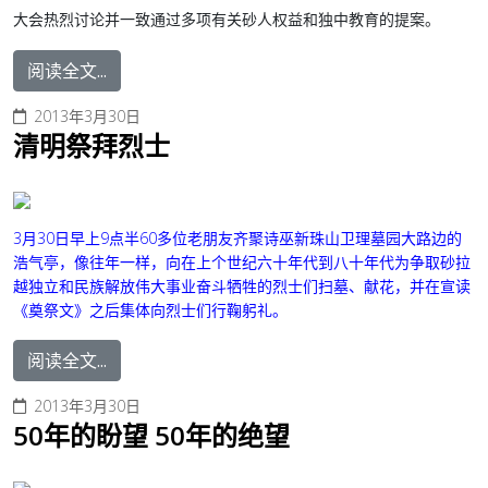
大会热烈讨论并一致通过多项有关砂人权益和独中教育的提案。
阅读全文...
2013年3月30日
清明祭拜烈士
3月30日早上9点半60多位老朋友齐聚诗巫新珠山卫理墓园大路边的
浩气亭，像往年一样，向在上个世纪六十年代到八十年代为争取砂拉
越独立和民族解放伟大事业奋斗牺牲的烈士们扫墓、献花，并在宣读
《奠祭文》之后集体向烈士们行鞠躬礼。
阅读全文...
2013年3月30日
50年的盼望 50年的绝望