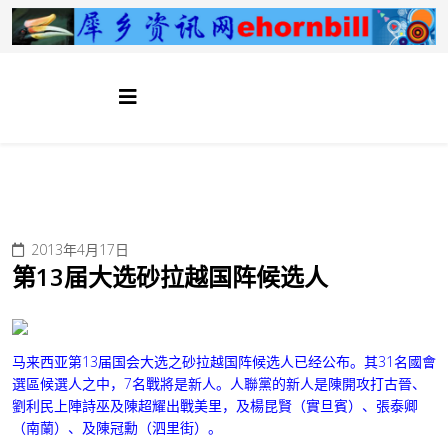
2013年4月17日
第13届大选砂拉越国阵候选人
马来西亚第13届国会大选之砂拉越国阵候选人已经公布。其31名國會
選區候選人之中，7名戰將是新人。人聯黨的新人是陳開攻打古晉、
劉利民上陣詩巫及陳超耀出戰美里，及楊昆賢（實旦賓）、張泰卿
（南蘭）、及陳冠勳（泗里街）。