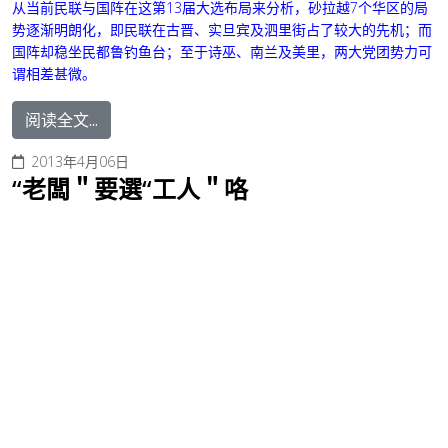
从当前民联与国阵在这第13届大选布局来分析，砂拉越7个华区的局
势逐渐明朗化，即民联在古晋、实旦宾及泗里街占了较大的先机；而
国阵却稳坐民都鲁钓鱼台；至于诗巫、南兰及美里，两大党团势力可
谓相差甚微。
阅读全文...
2013年4月06日
“老闆＂要選“工人＂咯