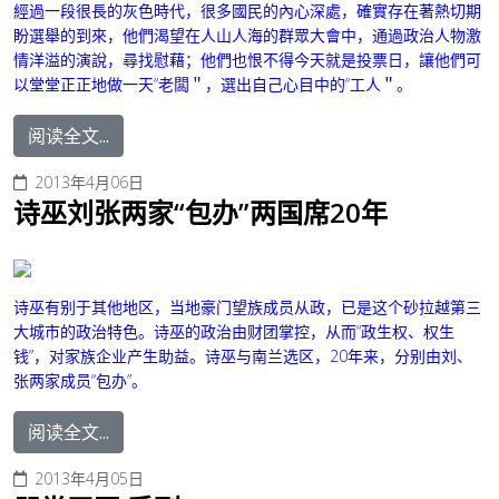
經過一段很長的灰色時代，很多國民的內心深處，確實存在著熱切期
盼選舉的到來，他們渴望在人山人海的群眾大會中，通過政治人物激
情洋溢的演說，尋找慰藉；他們也恨不得今天就是投票日，讓他們可
以堂堂正正地做一天“老闆＂，選出自己心目中的“工人＂。
阅读全文...
2013年4月06日
诗巫刘张两家“包办”两国席20年
诗巫有别于其他地区，当地豪门望族成员从政，已是这个砂拉越第三
大城市的政治特色。诗巫的政治由财团掌控，从而“政生权、权生
钱”，对家族企业产生助益。诗巫与南兰选区，20年来，分别由刘、
张两家成员“包办”。
阅读全文...
2013年4月05日