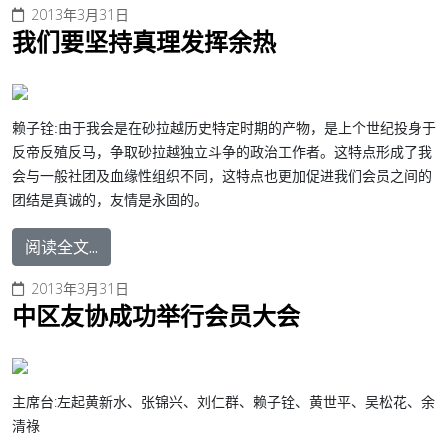
2013年3月31日
我们要坚持真理发挥余热
赖子铨:由于我会是在砂拉越历史特定时期的产物，是上个世纪投身于
反帝反殖反马，争取砂拉越独立斗争的政治工作者。这特点形成了我
会与一般社团及血缘性组织不同，这特点也更加促进我们会员之间的
团结是真诚的，友情是永固的。
阅读全文...
2013年3月31日
中区友协成功举行会员大会
主席台:左起黄新水、张锦兴、刘仁群、赖子铨、黄世平、吴松花、余
清祿