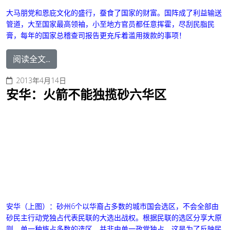
大马朋党和恩庇文化的盛行，蚕食了国家的财富。
国阵成了利益输送
管道，大至国家最高领袖，小至地方官员都任意挥霍，尽刮民脂民
膏，每年的国家总稽查司报告更充斥着滥用拨款的事项
！
阅读全文...
2013年4月14日
安华：火箭不能独揽砂六华区
安华
（上图）：砂州6个以华裔占多数的城市国会选区，不会全部由
砂民主行动党独占代表民联的大选出战权。
根据民联的选区分享大原
则，单一种族占多数的选区，并非由单一政党独占，这是为了反映民