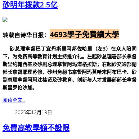
砂明年拨款2.5亿
4693學子免費讀大學
转载自诗华日报：
砂总理拿督巴丁宜丹斯里阿邦佐哈里（左3）在众人陪同
下，为免费高等教育计划主持推介礼。左起砂总理署部长拿督
斯里约翰西基及砂副总理拿督阿玛道格拉斯；右起砂交通部副
部长拿督耶理苏修、砂州务秘书拿督阿玛莫哈末阿布巴卡、砂
副总理拿督阿玛沈桂贤及砂教育、创新与人才发展部部长拿督
斯里罗伦沙加。
阅读全文...
2025年12月19日
免費高教學額不設限