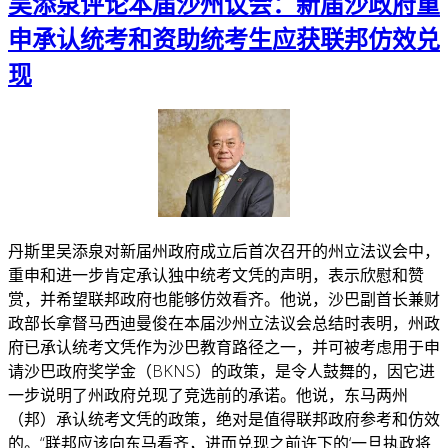
吴添泉评论本届沙州议会：新届沙政府重
申承认统考和资助统考生应获联邦仿效兑
现
丹斯里吴添泉对新届州政府成立后首次召开的州立法议会中，
重申和进一步肯定承认独中统考文凭的声明，表示欣慰和赞
赏，并希望联邦政府也能够仿效看齐。
他说，沙巴副首长兼财
政部长拿督马西迪曼俊在本届沙州立法议会总结时表明，州政
府已承认统考文凭作为沙巴教育路径之一，并可被考虑用于申
请沙巴政府奖学金（BKNS）的政策，是令人鼓舞的，因它进
一步说明了州政府兑现了竞选前的承诺。
他说，东马两州
（邦）承认统考文凭的政策，绝对是值得联邦政府参考和仿效
的。
“联邦应该向东马看齐，进而兑现之前许下的‘一旦执政将