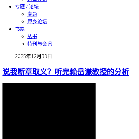
专题 / 论坛
专题
犀乡论坛
书籍
丛书
特刊与会讯
2025年12月30日
说我断章取义？听完赖岳谦教授的分析