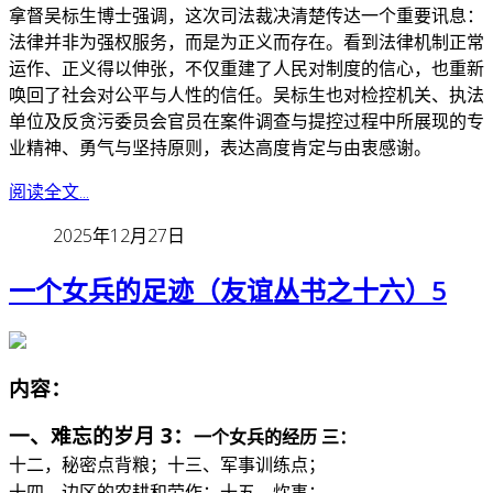
拿督吴标生博士强调，这次司法裁决清楚传达一个重要讯息：
法律并非为强权服务，而是为正义而存在。看到法律机制正常
运作、正义得以伸张，不仅重建了人民对制度的信心，也重新
唤回了社会对公平与人性的信任。
吴标生也对检控机关、执法
单位及反贪污委员会官员在案件调查与提控过程中所展现的专
业精神、勇气与坚持原则，表达高度肯定与由衷感谢。
阅读全文...
2025年12月27日
一个女兵的足迹（友谊丛书之十六）5
内容：
一、难忘的岁月 3：
一个女兵的经历 三：
十二，秘密点背粮；十三、军事训练点；
十四、边区的农耕和劳作；十五、炊事；