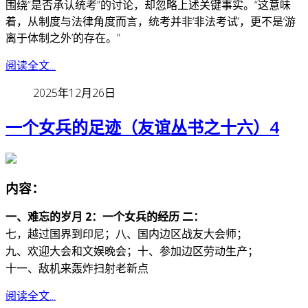
围绕“是否承认统考”的讨论，却忽略上述关键事实。
“这意味
着，从制度与法律角度而言，统考并非‘非法考试’，更不是‘游
离于体制之外’的存在。”
阅读全文...
2025年12月26日
一个女兵的足迹（友谊丛书之十六）4
内容：
一、难忘的岁月 2：一个女兵的经历 二：
七，越过国界到印尼；八、国内边区战友大会师；
九、欢迎大会和文娱晚会；十、参加边区劳动生产；
十一、敌机来轰炸扫射老新点
阅读全文...