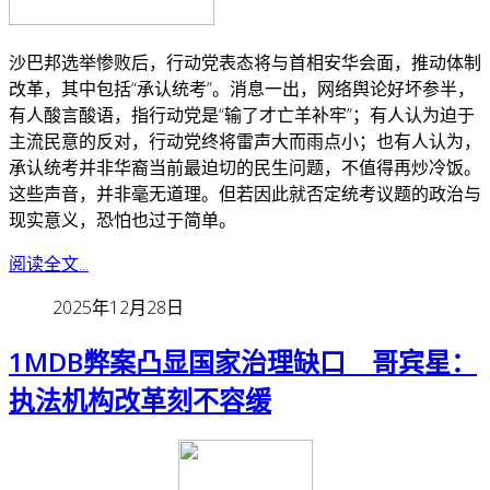
沙巴邦选举惨败后，行动党表态将与首相安华会面，推动体制
改革，其中包括“承认统考”。消息一出，网络舆论好坏参半，
有人酸言酸语，指行动党是“输了才亡羊补牢”；有人认为迫于
主流民意的反对，行动党终将雷声大而雨点小；也有人认为，
承认统考并非华裔当前最迫切的民生问题，不值得再炒冷饭。
这些声音，并非毫无道理。但若因此就否定统考议题的政治与
现实意义，恐怕也过于简单。
阅读全文...
2025年12月28日
1MDB弊案凸显国家治理缺口 哥宾星：
执法机构改革刻不容缓