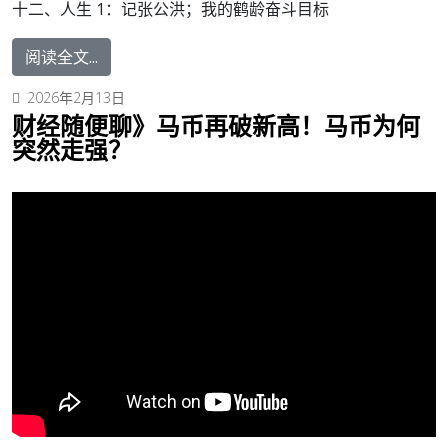
十二、人生 1：
记张公洪；我的鹤龄奋斗目标
阅读全文...
2026年2月13日
财经随便聊》马币再破新高！马币为何
突然走强？