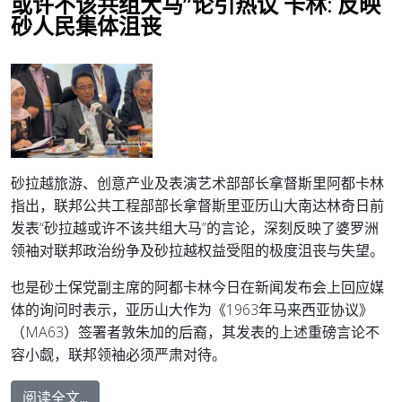
或许不该共组大马”论引热议 卡林: 反映
砂人民集体沮丧
砂拉越旅游、创意产业及表演艺术部部长拿督斯里阿都卡林
指出，联邦公共工程部部长拿督斯里亚历山大南达林奇日前
发表“砂拉越或许不该共组大马”的言论，深刻反映了婆罗洲
领袖对联邦政治纷争及砂拉越权益受阻的极度沮丧与失望。
也是砂土保党副主席的阿都卡林今日在新闻发布会上回应媒
体的询问时表示，亚历山大作为《1963年马来西亚协议》
（MA63）签署者敦朱加的后裔，其发表的上述重磅言论不
容小觑，联邦领袖必须严肃对待。
阅读全文...