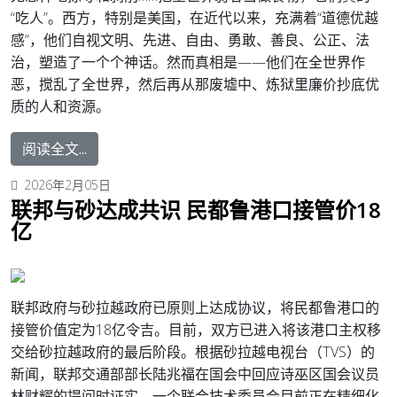
“吃人”。
西方，特别是美国，在近代以来，充满着“道德优越
感”，他们自视文明、先进、自由、勇敢、善良、公正、法
治，塑造了一个个神话。然而真相是——他们在全世界作
恶，搅乱了全世界，然后再从那废墟中、炼狱里廉价抄底优
质的人和资源。
阅读全文...
2026年2月05日
联邦与砂达成共识 民都鲁港口接管价18
亿
联邦政府与砂拉越政府已原则上达成协议，将民都鲁港口的
接管价值定为18亿令吉。目前，双方已进入将该港口主权移
交给砂拉越政府的最后阶段。
根据砂拉越电视台（TVS）的
新闻，联邦交通部部长陆兆福在国会中回应诗巫区国会议员
林财耀的提问时证实，一个联合技术委员会目前正在精细化