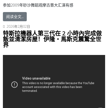
参加2009年砂沙舞蹈观摩古晋大汇演有感
阅读全文...
2026年2月02日
特斯拉機器人第三代在 2 小時內完成做
飯並清潔房屋！伊隆・馬斯克震驚全世
界