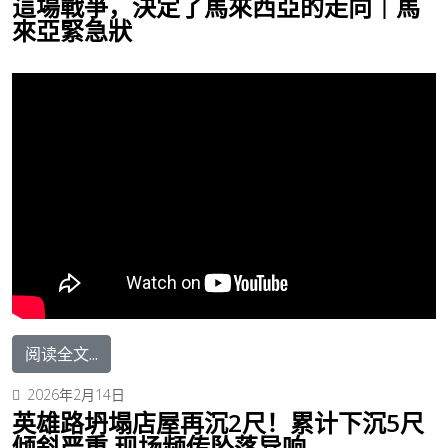
這場戰爭，決定了馬來西亞的走向｜馬
來亞緊急狀
阅读全文...
2026年2月14日
英雄路坍塌店屋再沉2尺！累计下沉5尺
倾斜严重 现场频传坠落异响