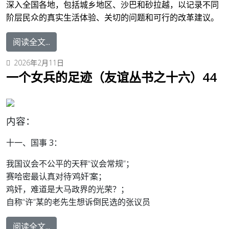
深入全国各地，包括城乡地区、沙巴和砂拉越，以记录不同
阶层民众的真实生活体验、关切的问题和可行的改革建议。
阅读全文...
2026年2月11日
一个女兵的足迹（友谊丛书之十六）44
内容：
十一、国事 3：
我国议会不公平的天秤“议会常规”；
赛哈密最认真对待’鸡奸’案；
鸡奸，难道是大马政界的光荣？；
自称“许”某的老先生想诉倒民选的张议员
阅读全文...