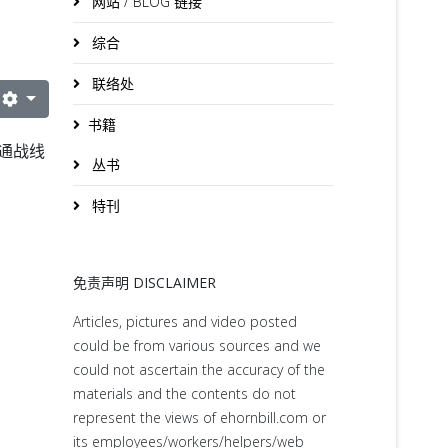
网站 / BLOG 链接
综合
联络处
书籍
交通战线
丛书
特刊
免责声明 DISCLAIMER
Articles, pictures and video posted
could be from various sources and we
could not ascertain the accuracy of the
materials and the contents do not
represent the views of ehornbill.com or
its employees/workers/helpers/web