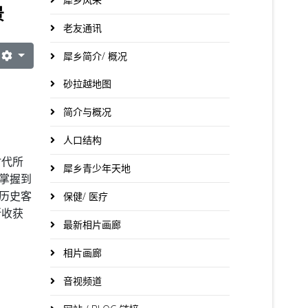
景
老友通讯
犀乡简介/ 概况
砂拉越地图
简介与概况
人口结构
时代所
犀乡青少年天地
掌握到
历史客
保健/ 医疗
所收获
最新相片画廊
相片画廊
音视频道