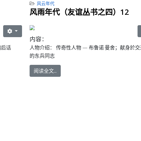
风云年代
风雨年代（友谊丛书之四）12
内容：
编后话
人物介绍：
传奇性人物 — 布鲁诺·曼舍；献身於
的东兵同志
阅读全文...