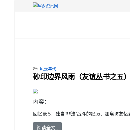
风云年代
砂印边界风雨（友谊丛书之五）
内容：
回忆录 5：
独自“非法”战斗的经历、加帛访友忆
阅读全文...