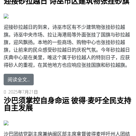
迎接砂拉越日 诗巫市区建筑物张挂砂旗
迎接砂拉越日的到来，诗巫市区有不少建筑物张挂砂拉越
旗。
诗巫中央市场、拉让海港局等外面张挂了国旗与砂拉越
旗，迎风飘扬。
本地的一些商场、购物中心也张挂砂拉越
旗，让前来的民众感受砂拉越日的庆祝气氛。今年砂拉越日
庆典中心是在美里，唯这个属于砂拉越人的特别日子，应获
得砂人的重视，在其他地方也应响应张挂国旗和砂拉越旗。
阅读全文...
2025年7月21日
沙巴须掌控自身命运 彼得·麦吁全民支持
自主发展
沙巴团结党副主席兼纳闽区部主席拿督彼得麦呼吁州人团结