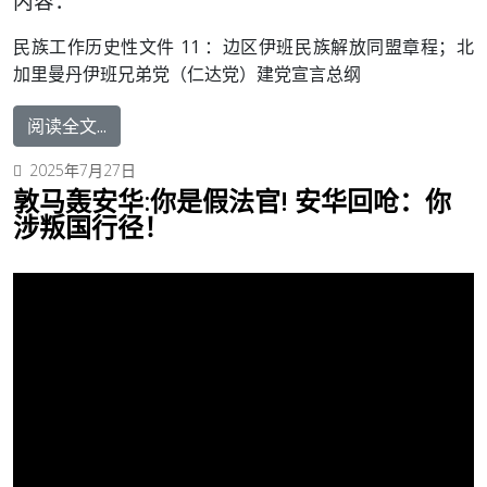
内容：
民族工作历史性文件 11 ：
边区伊班民族解放同盟章程；北
加里曼丹伊班兄弟党（仁达党）建党宣言总纲
阅读全文...
2025年7月27日
敦马轰安华:你是假法官! 安华回呛：你
涉叛国行径！