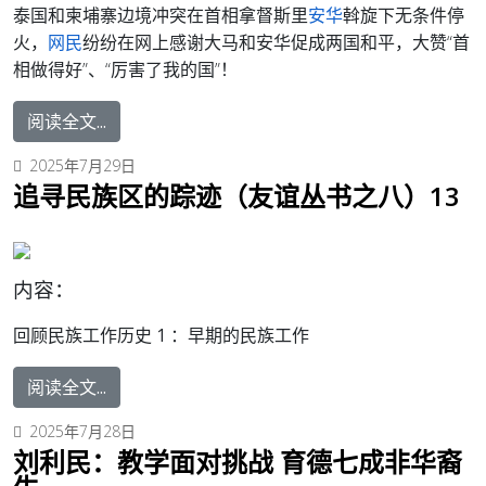
泰国和柬埔寨边境冲突在首相拿督斯里
安华
斡旋下无条件停
火，
网民
纷纷在网上感谢大马和安华促成两国和平，大赞“首
相做得好”、“厉害了我的国”！
阅读全文...
2025年7月29日
追寻民族区的踪迹（友谊丛书之八）13
内容：
回顾民族工作历史 1 ：
早期的民族工作
阅读全文...
2025年7月28日
刘利民：教学面对挑战 育德七成非华裔