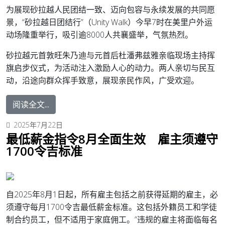
为展现砂拉越人民团结一致、迈向包容与永续发展的共同愿
景，“砂拉越日团结行”（Unity Walk）今早7时在美里户外运
动场隆重举行，吸引逾8000人共襄盛举，气氛热烈。
砂拉越元首敦旺朱乃迪与元首后杜潘弗兹雅亲临现场主持挥
旗启步仪式，为活动注入激励人心的动力。两人亲切与民互
动，沿途向群众挥手致意，展现亲民作风，广受欢迎。
阅读全文...
2025年7月22日
最低薪金指令8月全面生效 雇主须遵守
1700令吉标准
自2025年8月1日起，所有雇主包括之前获得延期的雇主，必
须遵守每月1700令吉最低薪金标准。这包括外籍员工和学徒
制合约员工，但不适用于家庭佣工。”违规的雇主将面临每名