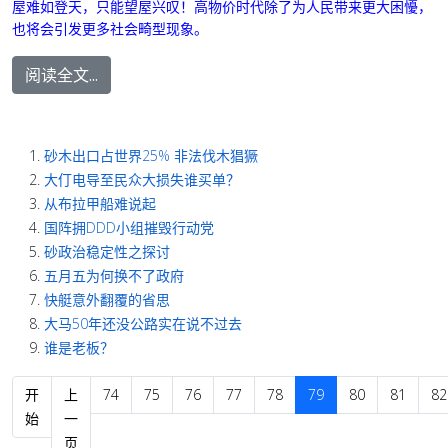
屋难如登天，只能望屋兴叹！高物价时代除了为人民带来更大困懮，
也将会引发更多社会畸型现象。
阅读全文...
砂木出口占世界25% 非法伐木猖獗
大仃电导至民众大损失谁买单？
从布拉甲船难说起
国阵拥DDD小组摧毁行动党
砂政治稳定性之探讨
五月五为何换不了政府
快艇意外翻覆的省思
大马50年还没公路实在说不过去
谁是老板？
开
上
74
75
76
77
78
79
80
81
82
始
一
页