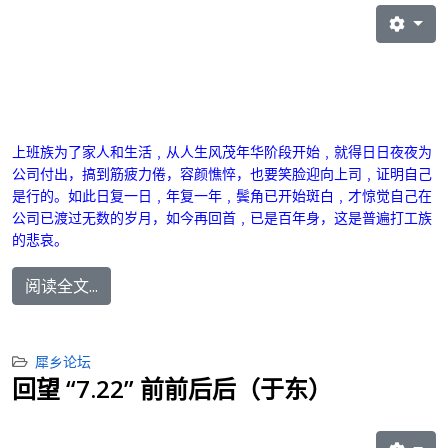
上班族为了家人和生活﹐从人生风茂年华阶段开始﹐就得日日夜夜为
公司付出，搞到筋疲力倦，容颜憔悴，也要笑脸迎向上司﹐证明自己
是行的。如此日复一日﹐年复一年﹐鬓角已开始斑白﹐才惊觉自己在
公司已渡过无数的岁月，如今再回首﹐已是百年身，这是普遍打工族
的悲哀。
阅读全文...
犀乡论坛
回望 “7.22” 前前后后（于东）