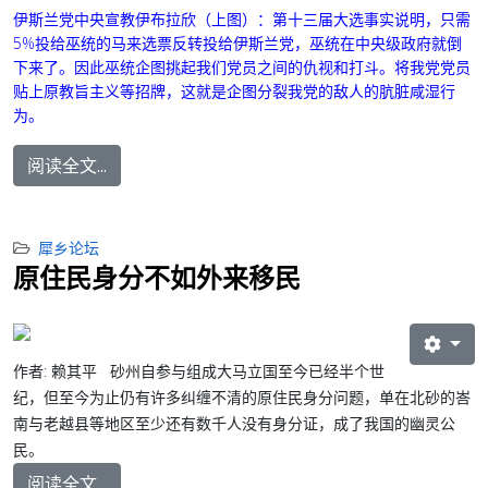
伊斯兰党中央宣教
伊布拉欣
（上图）：第十三届大选事实说明，只需
5%投给巫统的马来选票反转投给伊斯兰党，巫统在中央级政府就倒
下来了。因此巫统企图挑起我们党员之间的仇视和打斗。将我党党员
贴上原教旨主义等招牌，这就是企图分裂我党的敌人的肮脏咸湿行
为。
阅读全文...
犀乡论坛
原住民身分不如外来移民
作者: 赖其平 砂州自参与组成大马立国至今已经半个世
纪，但至今为止仍有许多纠缠不清的原住民身分问题，单在北砂的峇
南与老越县等地区至少还有数千人没有身分证，成了我国的幽灵公
民。
阅读全文...