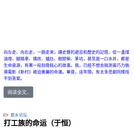
向左走、向右走，一路走來，講史實的避忌和歷史的記憶，從一盞煤
油燈、腳踏車、燻房、爐灶、樹膠柴、茅坑，甚至是一口水井，都是
生命泉源，有著一段刻骨銘心的故事。我，已經不想去揣測黃巧力執
導電影《新村》被迫重審的命運。畢竟，這年頭，有太多悲劇同樣找
不到答案。
阅读全文...
犀乡论坛
打工族的命运（于恒）