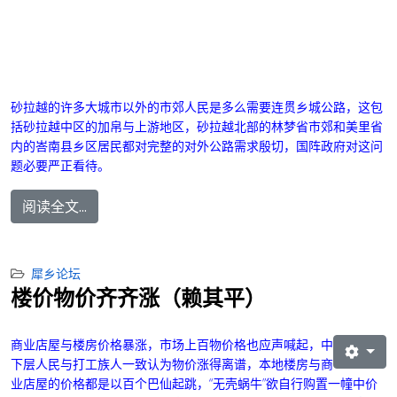
砂拉越的许多大城市以外的市郊人民是多么需要连贯乡城公路，这包
括砂拉越中区的加帛与上游地区，砂拉越北部的林梦省市郊和美里省
内的峇南县乡区居民都对完整的对外公路需求殷切，国阵政府对这问
题必要严正看待。
阅读全文...
犀乡论坛
楼价物价齐齐涨（赖其平）
商业店屋与楼房价格暴涨，市场上百物价格也应声喊起，中
下层人民与打工族人一致认为物价涨得离谱，本地楼房与商
业店屋的价格都是以百个巴仙起跳，“无壳蜗牛”欲自行购置一幢中价